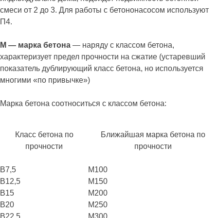
смеси от 2 до 3. Для работы с бетононасосом используют
П4.
М — марка бетона
— наряду с классом бетона,
характеризует предел прочности на сжатие (устаревший
показатель дублирующий класс бетона, но используется
многими «по привычке»)
Марка бетона соотноситься с классом бетона:
Класс бетона по
Ближайшая марка бетона по
прочности
прочности
B7,5
М100
B12,5
М150
B15
М200
B20
М250
B22,5
М300