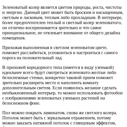
Зеленоватый колер является цветом природы, роста, чистоты
и энергии. Данный цвет может быть броским и насыщенным,
светлым и ласковым, теплым либо прохладным. В интерьере,
более предпочтителен теплый и светлый колер зеленоватого,
он отлично воспринимается зрительно и что самое
принципиальное, не отвлекает внимание от общего дизайна
помещения.
Прихожая выполненная в светлом зеленоватом цвете,
поможет расслабиться, успокоиться и настроиться с самого
порога на положительный лад.
В прихожей коридорного типа (имеется в виду узенькой)
идеальнее всего будут смотреться зеленовато-желтые либо
белоснежные стенки, конкретно таковой прием поможет
зрительно расширить место и наполнить комнату
дополнительным светом. Если появилось желание сделать
необыкновенный интерьер, то можно использовать фотообои
с изображениями зеленоватых узеньких растений на
белоснежном фоне.
Пол можно покрыть ламинатом, снова же светлого колера.
Потолок может быть с зеркальным отражением, потому
можно заказать натяжной потолок с глянцевым эффектом,