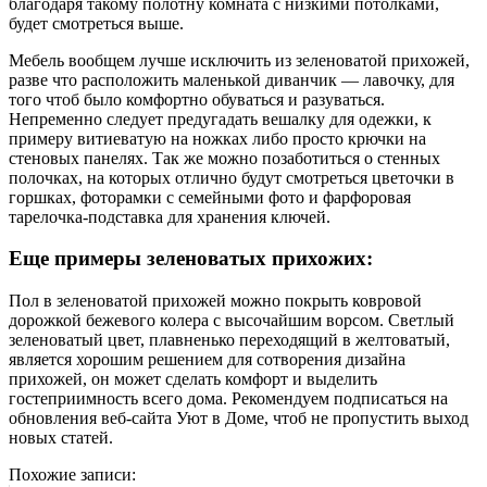
благодаря такому полотну комната с низкими потолками,
будет смотреться выше.
Мебель вообщем лучше исключить из зеленоватой прихожей,
разве что расположить маленькой диванчик — лавочку, для
того чтоб было комфортно обуваться и разуваться.
Непременно следует предугадать вешалку для одежки, к
примеру витиеватую на ножках либо просто крючки на
стеновых панелях. Так же можно позаботиться о стенных
полочках, на которых отлично будут смотреться цветочки в
горшках, фоторамки с семейными фото и фарфоровая
тарелочка-подставка для хранения ключей.
Еще примеры зеленоватых прихожих:
Пол в зеленоватой прихожей можно покрыть ковровой
дорожкой бежевого колера с высочайшим ворсом. Светлый
зеленоватый цвет, плавненько переходящий в желтоватый,
является хорошим решением для сотворения дизайна
прихожей, он может сделать комфорт и выделить
гостеприимность всего дома. Рекомендуем подписаться на
обновления веб-сайта Уют в Доме, чтоб не пропустить выход
новых статей.
Похожие записи: