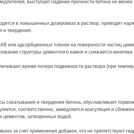
амедлителей, выступает падение прочности бетона
не менее
водятся в повышенных дозировках в раствор, приводят нар
я и твердения.
ПАВ или адсорбционных пленок на поверхности частиц цеме
ование структуры цементного камня и снижается кинетика 
ичивают время потери подвижности раствора (при температ
сы схватывания и твердения бетона, обуславливает тормо
ляется, соответственно, замедляется коагуляция и сближе
х цементов, затворенных водой.
вано за счет применения добавок, что не препятствуют ги