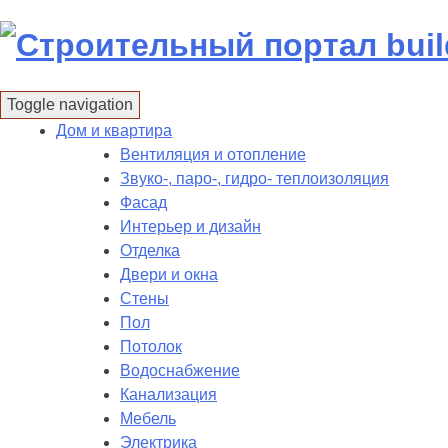
Skip
to
content
Toggle navigation
Дом и квартира
Вентиляция и отопление
Звуко-, паро-, гидро- теплоизоляция
Фасад
Интерьер и дизайн
Отделка
Двери и окна
Стены
Пол
Потолок
Водоснабжение
Канализация
Мебель
Электрика