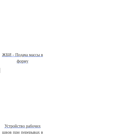
ЖБИ - Подача массы в
форму
Устройство рабочих
швов при перерывах в