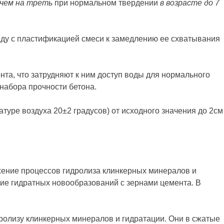
 чем на треть
при нормальном твердении
в возрасте до 7
яду с пластификацией смеси к замедлению ее схватывания
нта, что затрудняют к ним доступ воды для нормального
набора прочности бетона.
уре воздуха 20±2 градусов) от исходного значения до 2см
жение процессов гидролиза клинкерных минералов и
ние гидратных новообразований с зернами цемента. В
дролизу клинкерных минералов и гидратации. Они в сжатые