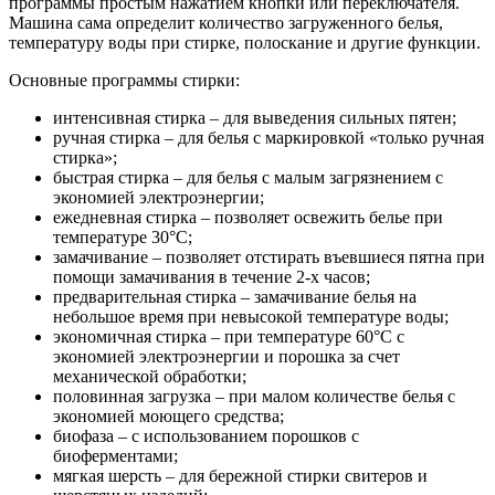
программы простым нажатием кнопки или переключателя.
Машина сама определит количество загруженного белья,
температуру воды при стирке, полоскание и другие функции.
Основные программы стирки:
интенсивная стирка – для выведения сильных пятен;
ручная стирка – для белья с маркировкой «только ручная
стирка»;
быстрая стирка – для белья с малым загрязнением с
экономией электроэнергии;
ежедневная стирка – позволяет освежить белье при
температуре 30°C;
замачивание – позволяет отстирать въевшиеся пятна при
помощи замачивания в течение 2-х часов;
предварительная стирка – замачивание белья на
небольшое время при невысокой температуре воды;
экономичная стирка – при температуре 60°C с
экономией электроэнергии и порошка за счет
механической обработки;
половинная загрузка – при малом количестве белья с
экономией моющего средства;
биофаза – с использованием порошков с
биоферментами;
мягкая шерсть – для бережной стирки свитеров и