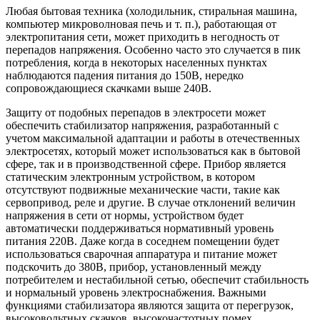
Любая бытовая техника (холодильник, стиральная машина,
компьютер микроволновая печь и т. п.), работающая от
электропитания сети, может приходить в негодность от
перепадов напряжения. Особенно часто это случается в пик
потребления, когда в некоторых населенных пунктах
наблюдаются падения питания до 150В, нередко
сопровождающиеся скачками выше 240В.
Защиту от подобных перепадов в электросети может
обеспечить стабилизатор напряжения, разработанный с
учетом максимальной адаптации и работы в отечественных
электросетях, который может использоваться как в бытовой
сфере, так и в производственной сфере. Прибор является
статическим электронным устройством, в котором
отсутствуют подвижные механические части, такие как
сервопривод, реле и другие. В случае отклонений величин
напряжения в сети от нормы, устройством будет
автоматически поддерживаться нормативный уровень
питания 220В. Даже когда в соседнем помещении будет
использоваться сварочная аппаратура и питание может
подскочить до 380В, прибор, установленный между
потребителем и нестабильной сетью, обеспечит стабильность
и нормальный уровень электроснабжения. Важными
функциями стабилизатора являются защита от перегрузок,
высоковольтных скачков, высокочастотных помех,