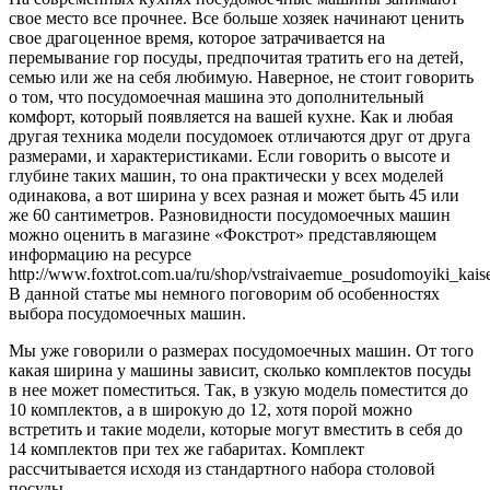
свое место все прочнее. Все больше хозяек начинают ценить
свое драгоценное время, которое затрачивается на
перемывание гор посуды, предпочитая тратить его на детей,
семью или же на себя любимую. Наверное, не стоит говорить
о том, что посудомоечная машина это дополнительный
комфорт, который появляется на вашей кухне. Как и любая
другая техника модели посудомоек отличаются друг от друга
размерами, и характеристиками. Если говорить о высоте и
глубине таких машин, то она практически у всех моделей
одинакова, а вот ширина у всех разная и может быть 45 или
же 60 сантиметров. Разновидности посудомоечных машин
можно оценить в магазине «Фокстрот» представляющем
информацию на ресурсе
http://www.foxtrot.com.ua/ru/shop/vstraivaemue_posudomoyiki_kaise
В данной статье мы немного поговорим об особенностях
выбора посудомоечных машин.
Мы уже говорили о размерах посудомоечных машин. От того
какая ширина у машины зависит, сколько комплектов посуды
в нее может поместиться. Так, в узкую модель поместится до
10 комплектов, а в широкую до 12, хотя порой можно
встретить и такие модели, которые могут вместить в себя до
14 комплектов при тех же габаритах. Комплект
рассчитывается исходя из стандартного набора столовой
посуды.