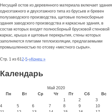
Несущий остов из деревянного материала включает здания
одноэтажного и двухэтажного типа из брусьев и бревен
полузаводского производства, щитовые полносборные
здания заводского производства и каркасные здания, в
состав которых входят полносборный брусковой стеновой
каркас, крыша и щитовые перекрытия, стены которых
заполняются плитами теплоизоляции, предлагаемыми
промышленностью по отсеву «местного сырья».
Стр. 1 из 6
1
2
-
5
-
»
Конец »
Календарь
Май 2020
Пн
Вт
Ср
Чт
Пт
Сб
Вс
1
2
3
4
5
6
7
8
9
10
11
12
13
14
15
16
17