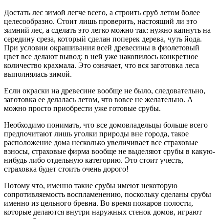
Достать лес зимой легче всего, а строить сруб летом более
целесообразно. Стоит лишь проверить, настоящий ли это
зимний лес, а сделать это легко можно так: нужно капнуть на
середину среза, который сделан поперек дерева, чуть йода.
При условии окрашивания всей древесины в фиолетовый
цвет все делают вывод: в ней уже накопилось конкретное
количество крахмала. Это означает, что вся заготовка леса
выполнялась зимой.
Если окраски на древесине вообще не было, следовательно,
заготовка ее делалась летом, что вовсе не желательно. А
можно просто приобрести уже готовые срубы.
Необходимо понимать, что все домовладельцы больше всего
предпочитают лишь уголки природы вне города, такое
расположение дома несколько увеличивает все страховые
взносы, страховые фирма вообще не выделяют cрубы в какую-
нибудь либо отдельную категорию. Это стоит учесть,
страховка будет стоить очень дорого!
Потому что, именно такие срубы имеют некоторую
сопротивляемость воспламенению, поскольку сделаны срубы
именно из цельного бревна. Во время пожаров полости,
которые делаются внутри наружных стенок домов, играют