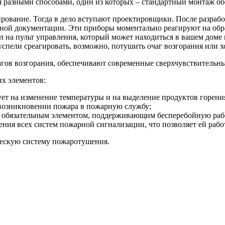
 разными способами, один из которых – стандартный монтаж об
рование. Тогда в дело вступают проектировщики. После разрабо
нной документации. Эти приборы моментально реагируют на об
л на пульт управления, который может находиться в вашем доме
успели среагировать, возможно, потушить очаг возгорания или х
ов возгорания, обеспечивают современные сверхчувствительны
х элементов:
ет на изменение температуры и на выделение продуктов горени
возникновении пожара в пожарную службу;
тся обязательным элементом, поддерживающим бесперебойную раб
ения всех систем пожарной сигнализации, что позволяет ей рабо
ческую систему пожаротушения.