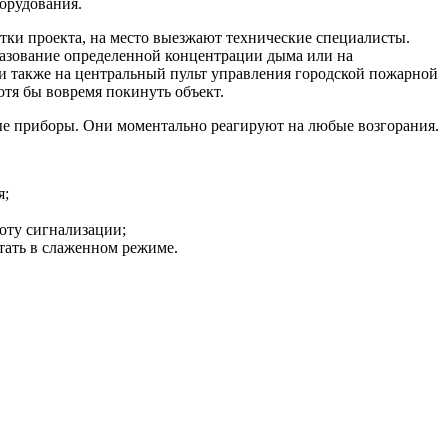
орудования.
тки проекта, на место выезжают технические специалисты.
разование определенной концентрации дыма или на
 и также на центральный пульт управления городской пожарной
отя бы вовремя покинуть объект.
е приборы. Они моментально реагируют на любые возгорания.
я;
оту сигнализации;
тать в слаженном режиме.