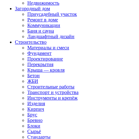
Недвижимость
Загородный дом
Приусадебный участок
Ремонт в доме
Коммуникации
Баня и сауна
Ландшафтный дизайн
Строительство
Материалы и смеси
Фундамент
Проектирование
Перекрытия
Крыша — кровля
Бетон
ЖБИ
Строительные работы
Транспорт и устройства
Инструменты и крепёж
Изделия
Кирпич
Брус
Бревно
Блоки
Сырьё
Стандарты