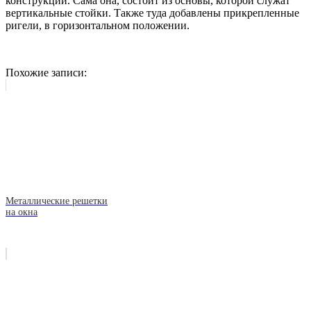
конструкции. Сама она, состоит из основы, которой служат
вертикальные стойки. Также туда добавлены прикрепленные
ригели, в горизонтальном положении.
Похожие записи:
Металлические решетки
на окна