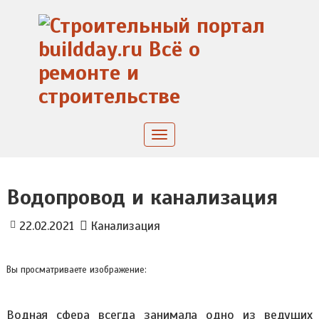
Skip
to
content
Toggle
navigation
Водопровод и канализация
22.02.2021
Канализация
Вы просматриваете изображение:
Водная сфера всегда занимала одно из ведущих