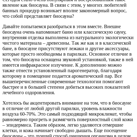
явление как биосауна. В связи с этим, у многих любителей
банных процедур возникает вполне закономерный вопрос,
что собой представляет биосауна?
Давайте попытаемся разобраться в этом вместе. Внешне
биосауна очень напоминает баню или классическую сауну,
внутренняя отделка выполнена из натурального экологически
чистого материала – древесины. Так же как и в классической
бане, в биосауне присутствуют лежаки и другие аксессуары,
которые просто необходимы в парилках. Основное отличие в
том, что биосауна оснащена звуковой установкой, также в ней
имеется инфракрасное излучение. К дополнению можно
также отнести установленный парогенератор, благодаря
которому в помещение подается ароматический пар. Все
вышеперечисленные современные технологии помогают
быстрее и в большей степени добиться высоких показателей
лечебного оздоровления.
Хотелось бы акцентировать внимание на том, что в биосауне
в отличие от любой другой парилки, уровень влажности
воздуха 60-70%. Это самый подходящий микроклимат, чтобы
равномерно прогреть и размягчить поверхностный слой кожи
– эпидермиса. Таким образом, легко удаляются отмершие
клетки, и кожа начинает свободно дышать. Еще посещение
биосауны – это лучший способ очищения организма в целом,