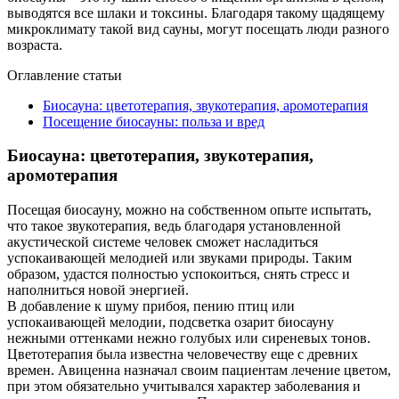
выводятся все шлаки и токсины. Благодаря такому щадящему
микроклимату такой вид сауны, могут посещать люди разного
возраста.
Оглавление статьи
Биосауна: цветотерапия, звукотерапия, аромотерапия
Посещение биосауны: польза и вред
Биосауна: цветотерапия, звукотерапия,
аромотерапия
Посещая биосауну, можно на собственном опыте испытать,
что такое звукотерапия, ведь благодаря установленной
акустической системе человек сможет насладиться
успокаивающей мелодией или звуками природы. Таким
образом, удастся полностью успокоиться, снять стресс и
наполниться новой энергией.
В добавление к шуму прибоя, пению птиц или
успокаивающей мелодии, подсветка озарит биосауну
нежными оттенками нежно голубых или сиреневых тонов.
Цветотерапия была известна человечеству еще с древних
времен. Авиценна назначал своим пациентам лечение цветом,
при этом обязательно учитывался характер заболевания и