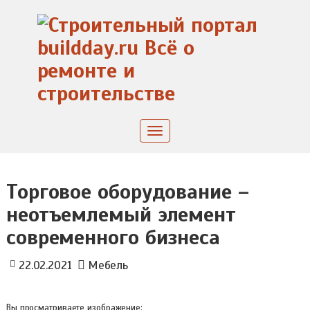
Skip
to
content
Toggle
navigation
Торговое оборудование –
неотъемлемый элемент
современного бизнеса
22.02.2021
Мебель
Вы просматриваете изображение: