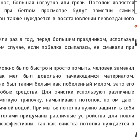
нос, большая нагрузка или грязь. Потолок является
е при беглом просмотре будут заметны самые
 он также нуждается в восстановлении первозданного
ли раз в год, перед большим праздником, используя
м случае, если побелка осыпалась, ее смывали при
 можно было быстро и просто помыть, человек заменил
как мел был довольно пачкающимся материалом.
не был таким белым как побеленный мелом, зато его
юбые средства. Для очистки используют различные
мягкую тряпочку, намыливают потолок, потом дают
ычной водой. При мытье потолка нужно защитить себя
ителями придуманы различные устройства для ловли
неэффективны, так как очистка потолка нуждается в