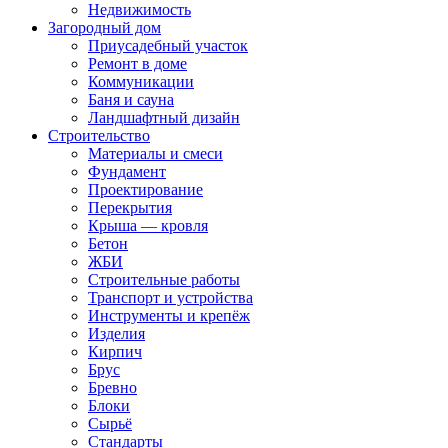
Недвижимость
Загородный дом
Приусадебный участок
Ремонт в доме
Коммуникации
Баня и сауна
Ландшафтный дизайн
Строительство
Материалы и смеси
Фундамент
Проектирование
Перекрытия
Крыша — кровля
Бетон
ЖБИ
Строительные работы
Транспорт и устройства
Инструменты и крепёж
Изделия
Кирпич
Брус
Бревно
Блоки
Сырьё
Стандарты