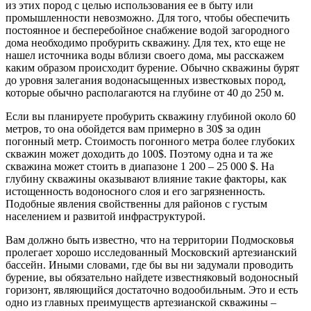
из этих пород с целью использования ее в быту или
промышленности невозможно. Для того, чтобы обеспечить
постоянное и бесперебойное снабжение водой загородного
дома необходимо пробурить скважину. Для тех, кто еще не
нашел источника воды вблизи своего дома, мы расскажем
каким образом происходит бурение. Обычно скважины бурят
до уровня залегания водонасыщенных известковых пород,
которые обычно располагаются на глубине от 40 до 250 м.
Если вы планируете пробурить скважину глубиной около 60
метров, то она обойдется вам примерно в 30$ за один
погонный метр. Стоимость погонного метра более глубоких
скважин может доходить до 100$. Поэтому одна и та же
скважина может стоить в диапазоне 1 200 – 25 000 $. На
глубину скважины оказывают влияние такие факторы, как
истощенность водоносного слоя и его загрязненность.
Подобные явления свойственны для районов с густым
населением и развитой инфраструктурой.
Вам должно быть известно, что на территории Подмосковья
пролегает хорошо исследованный Московский артезианский
бассейн. Иными словами, где бы вы ни задумали проводить
бурение, вы обязательно найдете известняковый водоносный
горизонт, являющийся достаточно водообильным. Это и есть
одно из главных преимуществ артезианской скважины –