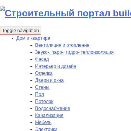
Skip
to
content
Toggle navigation
Дом и квартира
Вентиляция и отопление
Звуко-, паро-, гидро- теплоизоляция
Фасад
Интерьер и дизайн
Отделка
Двери и окна
Стены
Пол
Потолок
Водоснабжение
Канализация
Мебель
Электрика