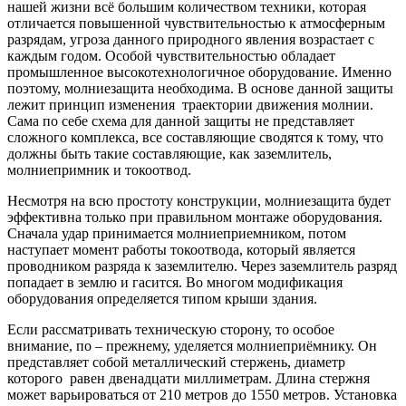
нашей жизни всё большим количеством техники, которая
отличается повышенной чувствительностью к атмосферным
разрядам, угроза данного природного явления возрастает с
каждым годом. Особой чувствительностью обладает
промышленное высокотехнологичное оборудование. Именно
поэтому, молниезащита необходима. В основе данной защиты
лежит принцип изменения траектории движения молнии.
Сама по себе схема для данной защиты не представляет
сложного комплекса, все составляющие сводятся к тому, что
должны быть такие составляющие, как заземлитель,
молниепримник и токоотвод.
Несмотря на всю простоту конструкции, молниезащита будет
эффективна только при правильном монтаже оборудования.
Сначала удар принимается молниеприемником, потом
наступает момент работы токоотвода, который является
проводником разряда к заземлителю. Через заземлитель разряд
попадает в землю и гасится. Во многом модификация
оборудования определяется типом крыши здания.
Если рассматривать техническую сторону, то особое
внимание, по – прежнему, уделяется молниеприёмнику. Он
представляет собой металлический стержень, диаметр
которого равен двенадцати миллиметрам. Длина стержня
может варьироваться от 210 метров до 1550 метров. Установка