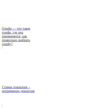
Олифа — что такое
олифа, где она
применяется, как
правильно выбрать
олифу?
Старые покрытия –
непременно демонтаж