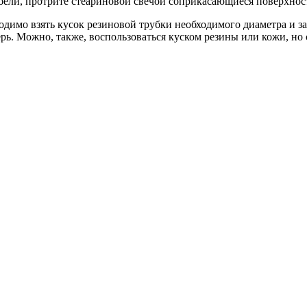
ели, протрите стеариновой свечой соприкасающиеся поверхнос
одимо взять кусок резиновой трубки необходимого диаметра и за
 Можно, также, воспользоваться куском резины или кожи, но сл