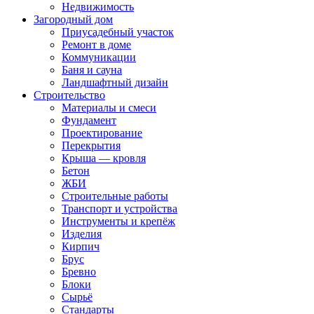
Недвижимость
Загородный дом
Приусадебный участок
Ремонт в доме
Коммуникации
Баня и сауна
Ландшафтный дизайн
Строительство
Материалы и смеси
Фундамент
Проектирование
Перекрытия
Крыша — кровля
Бетон
ЖБИ
Строительные работы
Транспорт и устройства
Инструменты и крепёж
Изделия
Кирпич
Брус
Бревно
Блоки
Сырьё
Стандарты