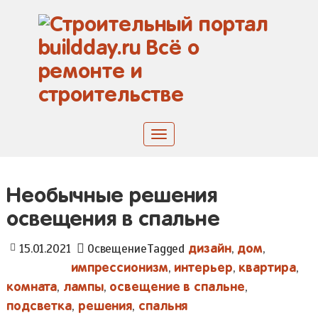
Skip
to
content
Toggle
navigation
Необычные решения
освещения в спальне
Tagged
,
,
15.01.2021
Освещение
дизайн
дом
,
,
,
импрессионизм
интерьер
квартира
,
,
,
комната
лампы
освещение в спальне
,
,
подсветка
решения
спальня