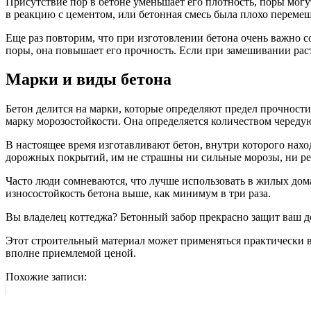
Присутствие пор в бетоне уменьшает его плотность, поры могут
в реакцию с цементом, или бетонная смесь была плохо перемеш
Еще раз повторим, что при изготовлении бетона очень важно со
поры, она повышает его прочность. Если при замешивании раст
Марки и виды бетона
Бетон делится на марки, которые определяют предел прочности 
марку морозостойкости. Она определяется количеством череду
В настоящее время изготавливают бетон, внутри которого нах
дорожных покрытий, им не страшны ни сильные морозы, ни ре
Часто люди сомневаются, что лучше использовать в жилых дома
износостойкость бетона выше, как минимум в три раза.
Вы владелец коттеджа? Бетонный забор прекрасно защит ваш 
Этот строительный материал может применяться практически 
вполне приемлемой ценой.
Похожие записи: