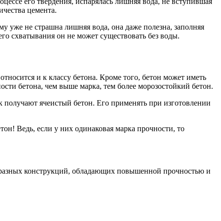
роцессе его твердения, испарялась лишняя вода, не вступившая
ичества цемента.
му уже не страшна лишняя вода, она даже полезна, заполняя
его схватывания он не может существовать без воды.
относится и к классу бетона. Кроме того, бетон может иметь
сти бетона, чем выше марка, тем более морозостойкий бетон.
к получают ячеистый бетон. Его применять при изготовлении
он! Ведь, если у них одинаковая марка прочности, то
образных конструкций, обладающих повышенной прочностью и