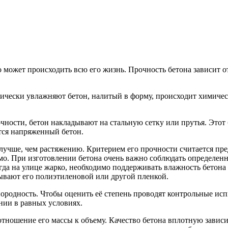
 может происходить всю его жизнь. Прочность бетона зависит от
дически увлажняют бетон, налитый в форму, происходит химическ
чности, бетон накладывают на стальную сетку или прутья. Этот 
тся напряженный бетон.
лучше, чем растяжению. Критерием его прочности считается пр
о. При изготовлении бетона очень важно соблюдать определенны
когда на улице жарко, необходимо поддерживать влажность бетон
вают его полиэтиленовой или другой пленкой.
днородность. Чтобы оценить её степень проводят контрольные и
нии в равных условиях.
отношение его массы к объему. Качество бетона вплотную зависит