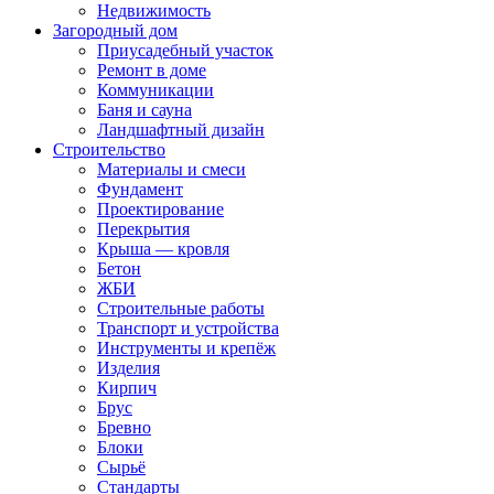
Недвижимость
Загородный дом
Приусадебный участок
Ремонт в доме
Коммуникации
Баня и сауна
Ландшафтный дизайн
Строительство
Материалы и смеси
Фундамент
Проектирование
Перекрытия
Крыша — кровля
Бетон
ЖБИ
Строительные работы
Транспорт и устройства
Инструменты и крепёж
Изделия
Кирпич
Брус
Бревно
Блоки
Сырьё
Стандарты