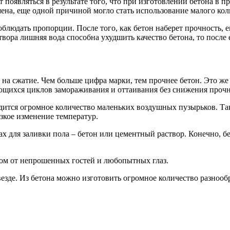
 появляться в результате того, что при изготовлении бетона в п
ена, еще одной причиной могло стать использование малого кол
блюдать пропорции. После того, как бетон наберет прочность, е
вора лишняя вода способна ухудшить качество бетона, то после 
на сжатие. Чем больше цифра марки, тем прочнее бетон. Это же 
ющихся циклов замораживания и оттаивания без снижения прочно
одится огромное количество маленьких воздушных пузырьков. Та
зкое изменение температур.
х для заливки пола – бетон или цементный раствор. Конечно, бет
дом от непрошенных гостей и любопытных глаз.
везде. Из бетона можно изготовить огромное количество разно