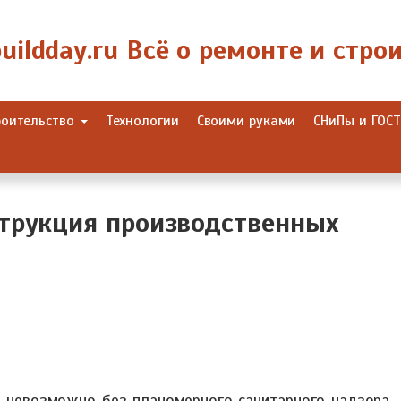
роительство
Технологии
Своими руками
СНиПы и ГОС
струкция производственных
 невозможно без планомерного санитарного надзора,